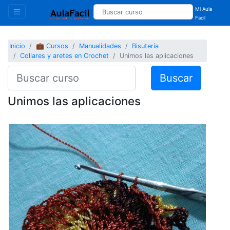
Mi Aula
Facil
Inicio
💼 Cursos
Manualidades
Bisutería
Collares y aretes en Crochet
Unimos las aplicaciones
Buscar
Unimos las aplicaciones