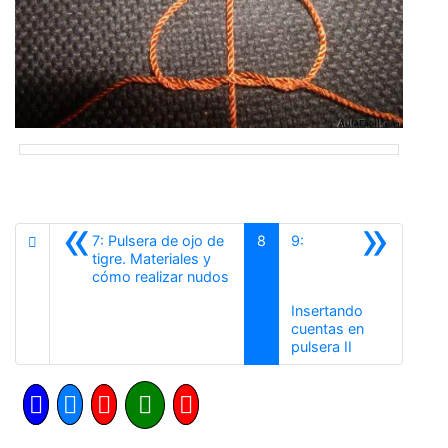
«
»
7: Pulsera de ojo de
8
9:
tigre. Materiales y
Anterior
cómo realizar nudos
Insertando
cuentas en
Siguiente
pulsera II