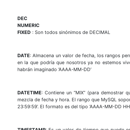
DEC
NUMERIC
FIXED
: Son todos sinónimos de DECIMAL
DATE
: Almacena un valor de fecha, los rangos per
en la que podría que nosotros ya no estemos viv
habrán imaginado ‘AAAA-MM-DD’
DATETIME
: Contiene un “MIX” (para demostrar q
mezcla de fecha y hora. El rango que MySQL sopor
23:59:59’. El formato es del tipo ‘AAAA-MM-DD H
TIMESTAMP
: Es un valor de tiempo que puede e