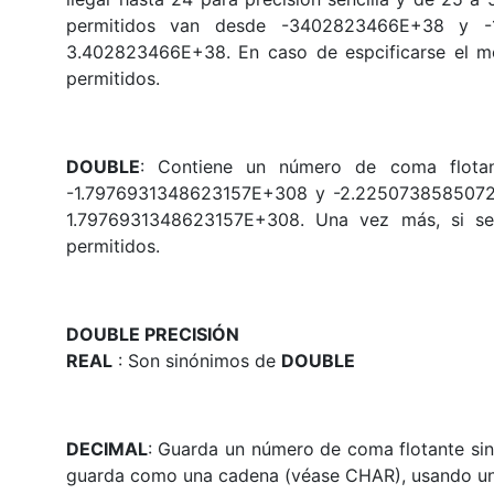
permitidos van desde -3402823466E+38 y -1
3.402823466E+38. En caso de espcificarse el m
permitidos.
DOUBLE
: Contiene un número de coma flotan
-1.7976931348623157E+308 y -2.2250738585072
1.7976931348623157E+308. Una vez más, si se
permitidos.
DOUBLE PRECISIÓN
REAL
: Son sinónimos de
DOUBLE
DECIMAL
: Guarda un número de coma flotante si
guarda como una cadena (véase CHAR), usando un c