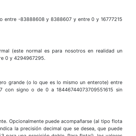
io entre -83888608 y 8388607 y entre 0 y 16777215
mal (este normal es para nosotros en realidad un
re 0 y 4294967295.
ro grande (o lo que es lo mismo un enterote) entre
 con signo o de 0 a 18446744073709551615 sin
te. Opcionalmente puede acompañarse (al tipo flota
 indica la precisión decimal que se desea, que puede
3 para una precisión doble. Para flota(), los valores