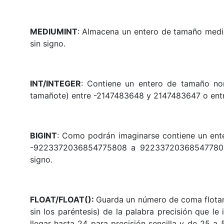
MEDIUMINT
: Almacena un entero de tamaño med
sin signo.
INT/INTEGER
: Contiene un entero de tamaño nor
tamañote) entre -2147483648 y 2147483647 o ent
BIGINT
: Como podrán imaginarse contiene un ente
-9223372036854775808 a 922337203685477807
signo.
FLOAT/FLOAT():
Guarda un número de coma flotan
sin los paréntesis) de la palabra precisión que le
llegar hasta 24 para precisión sencilla y de 25 a 5