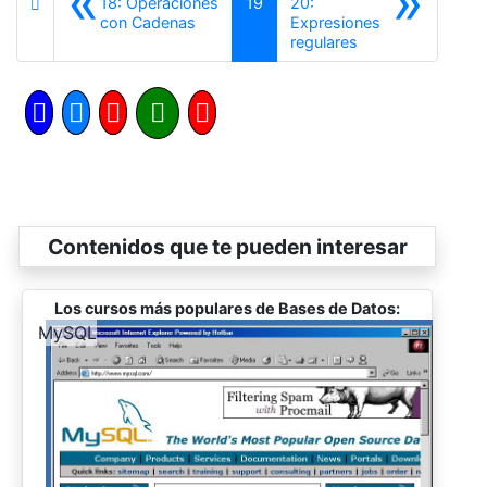
«
»
18: Operaciones
19
20:
Anterior
con Cadenas
Expresiones
Siguiente
regulares
Contenidos que te pueden interesar
Los cursos más populares de Bases de Datos:
-
MySQL