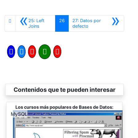
«
»
25: Left
26
27: Datos por
Anterior
Siguiente
Joins
defecto
Contenidos que te pueden interesar
Los cursos más populares de Bases de Datos:
-
MySQL