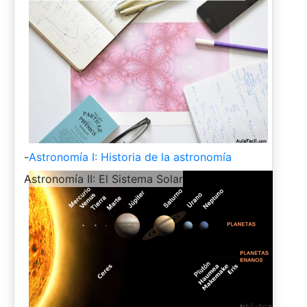
-
Astronomía I: Historia de la astronomía
-
Astronomía II: El Sistema Solar