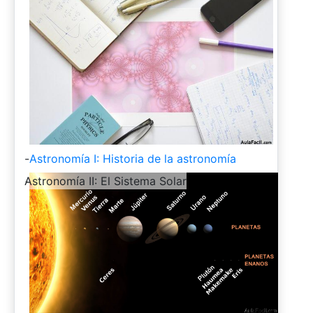
-
Astronomía I: Historia de la astronomía
-
Astronomía II: El Sistema Solar