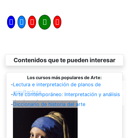
Contenidos que te pueden interesar
Los cursos más populares de Arte:
-
Lectura e interpretación de planos de
arquitectura
-
Arte contemporáneo: Interpretación y análisis
de obras de arte
-
Diccionario de historia del arte