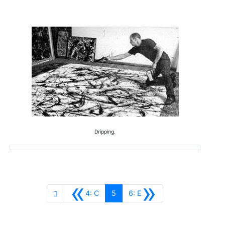
Dripping.
«
»
Anterior
Siguiente
4: C
5
6: E