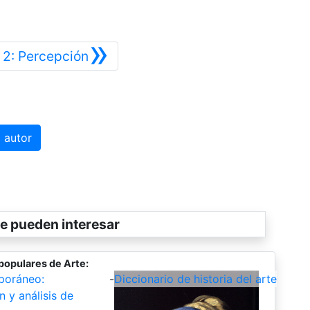
»
Siguiente
2: Percepción
 autor
e pueden interesar
populares de Arte:
poráneo:
-
Diccionario de historia del arte
n y análisis de