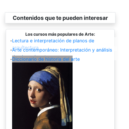
Contenidos que te pueden interesar
Los cursos más populares de Arte:
-
Lectura e interpretación de planos de
arquitectura
-
Arte contemporáneo: Interpretación y análisis
de obras de arte
-
Diccionario de historia del arte