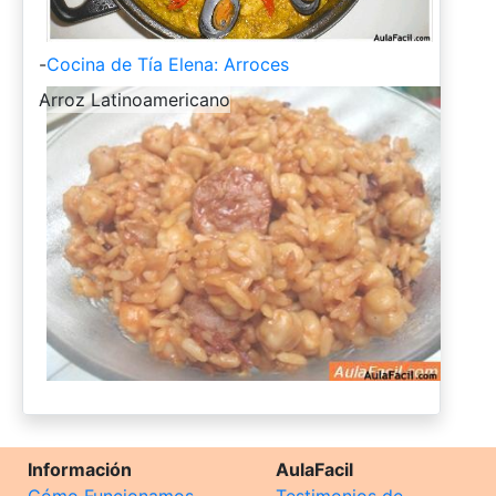
-
Cocina de Tía Elena: Arroces
-
Arroz Latinoamericano
Información
AulaFacil