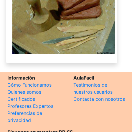
Información
AulaFacil
Cómo Funcionamos
Testimonios de
Quienes somos
nuestros usuarios
Certificados
Contacta con nosotros
Profesores Expertos
Preferencias de
privacidad