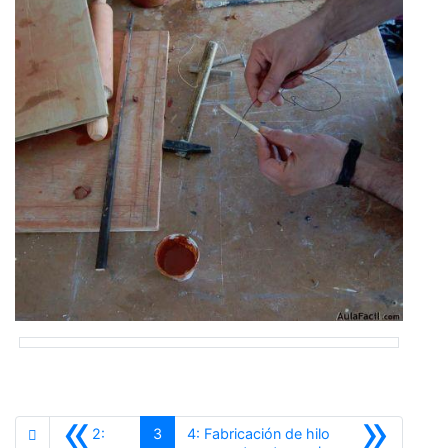
«
»
2:
3
4: Fabricación de hilo