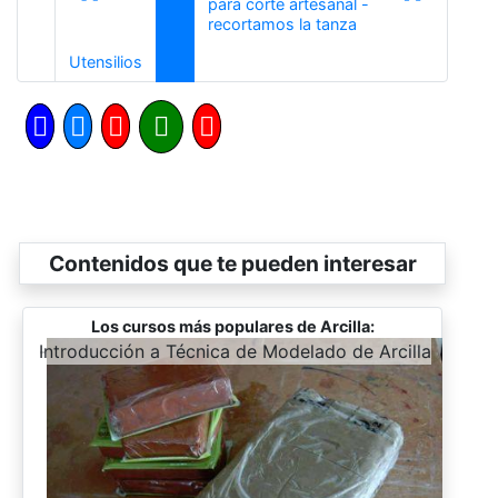
para corte artesanal -
Siguiente
recortamos la tanza
Anterior
Utensilios
Contenidos que te pueden interesar
Los cursos más populares de Arcilla:
-
Introducción a Técnica de Modelado de Arcilla