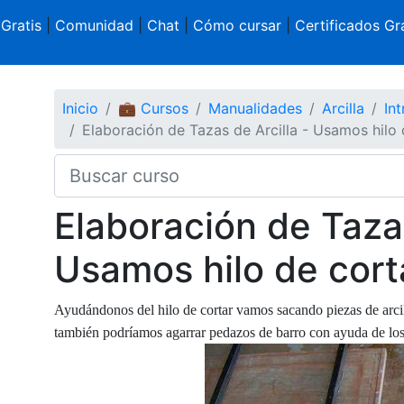
 Gratis
|
Comunidad
|
Chat
|
Cómo cursar
|
Certificados Gra
Inicio
💼 Cursos
Manualidades
Arcilla
In
Elaboración de Tazas de Arcilla - Usamos hilo 
Elaboración de Tazas
Usamos hilo de cort
Ayudándonos del hilo de cortar vamos sacando piezas de arcil
también podríamos agarrar pedazos de barro con ayuda de los