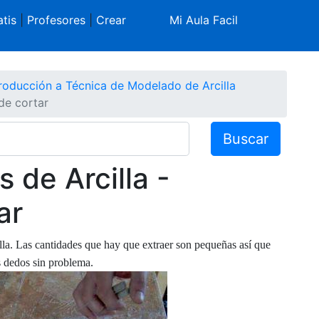
tis
|
Profesores
|
Crear
Mi Aula Facil
troducción a Técnica de Modelado de Arcilla
de cortar
Buscar
 de Arcilla -
ar
la. Las cantidades que hay que extraer son pequeñas así que
 dedos sin problema.