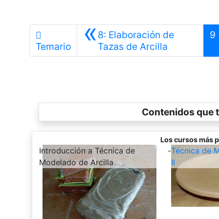
«
8: Elaboración de
9
Anterior
Temario
Tazas de Arcilla
Contenidos que t
Los cursos más p
-
Introducción a Técnica de
-
Técnica de M
Modelado de Arcilla
II