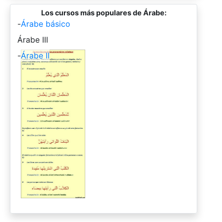
Los cursos más populares de Árabe:
-
Árabe básico
-
Árabe III
-
Árabe II