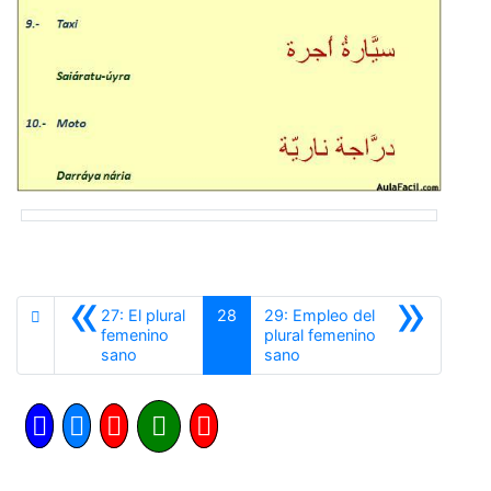
«
»
27: El plural
28
29: Empleo del
femenino
plural femenino
Anterior
Siguiente
sano
sano