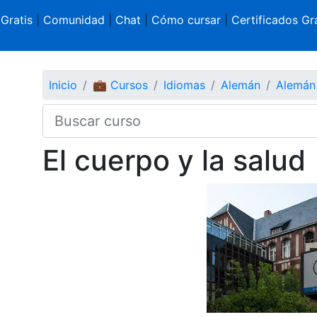
 Gratis
|
Comunidad
|
Chat
|
Cómo cursar
|
Certificados Gra
Inicio
💼 Cursos
Idiomas
Alemán
Alemán 
El cuerpo y la salud