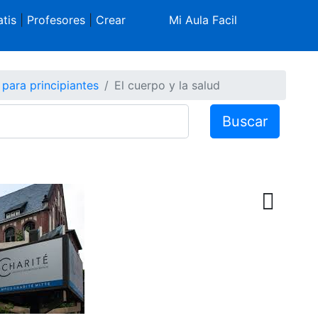
tis
|
Profesores
|
Crear
Mi Aula Facil
para principiantes
El cuerpo y la salud
Buscar