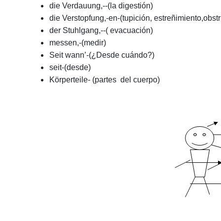
die Verdauung,--(la digestión)
die Verstopfung,-en-(tupición, estreñimiento,obst
der Stuhlgang,--( evacuación)
messen,-(medir)
Seit wann’-(¿Desde cuándo?)
seit-(desde)
Körperteile- (partes del cuerpo)