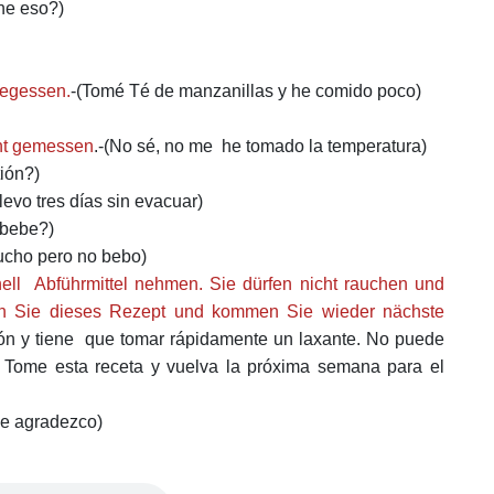
ne eso?)
gegessen
.
-(Tomé Té de manzanillas y he comido poco)
cht gemessen
.-(No sé, no me he tomado la temperatura)
ión?)
levo tres días sin evacuar)
 bebe?)
cho pero no bebo)
ll Abführmittel nehmen. Sie dürfen nicht rauchen und
en Sie dieses Rezept und kommen Sie wieder nächste
ión y tiene que tomar rápidamente un laxante.
No puede
 Tome esta receta y vuelva la próxima semana para el
 le agradezco)