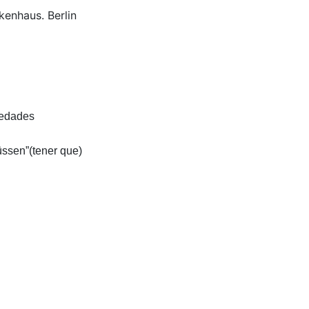
kenhaus. Berlin
medades
üssen”(tener que)