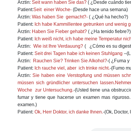
Ärztin:
Seit wann haben Sie das?
( ¿Desde cuándo tie
Patient:
Seit einer Woche
-
(Desde hace una semana)
Ärztin:
Was haben Sie gemacht?-
(
¿Qué ha hecho?)
Patient:
Ich habe Kammillentee getrunken und wenig 
Ärztin:
Haben Sie Fieber gehabt?
( ¿Ha tenido fiebre?)
Patient:
Ich weiß nicht, ich habe meine Temperatur ni
Ärztin:
Wie ist Ihre Verdauung?
(
¿Cómo es su digest
Patient:
Seit drei Tagen habe ich keinen Stuhlgang
–(L
Ärztin:
Rauchen Sie? Trinken Sie Alkohol?
-
( ¿Fuma y
Patient:
Ich rauche viel, aber ich trinke nicht.
-(
Fumo mu
Ärztin:
Sie haben eine Verstopfung und müssen schne
müssen sich gründlicher untersuchen lassen.Nehm
Woche zur Untersuchung
.
-(Usted tiene una obstrucc
fumar y tiene que hacerse un examen mas riguroso.
examen.)
Patient:
Ok, Herr Doktor, ich danke Ihnen
.
-(Ok, Doctor,