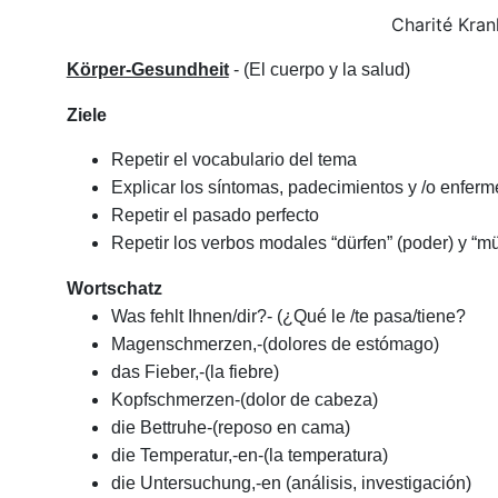
Charité Kran
Körper-Gesundheit
- (El cuerpo y la salud)
Ziele
Repetir el vocabulario del tema
Explicar los síntomas, padecimientos y /o enfer
Repetir el pasado perfecto
Repetir los verbos modales “dürfen” (poder) y “m
Wortschatz
Was fehlt Ihnen/dir?-
(¿Qué le /te pasa/tiene?
Magenschmerzen,-(dolores de estómago)
das Fieber,-(la fiebre)
Kopfschmerzen-(dolor de cabeza)
die Bettruhe-(reposo en cama)
die Temperatur,-en-(la temperatura)
die Untersuchung,-en (análisis, investigación)