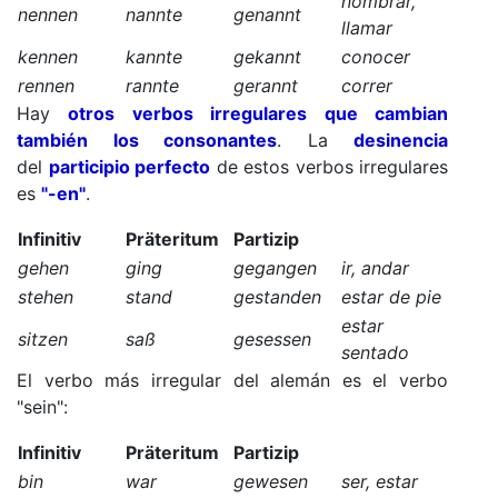
nombrar,
nennen
nannte
genannt
llamar
kennen
kannte
gekannt
conocer
rennen
rannte
gerannt
correr
Hay
otros verbos irregulares que cambian
también los consonantes
. La
desinencia
del
participio perfecto
de estos verbos irregulares
es
"-en"
.
Infinitiv
Präteritum
Partizip
gehen
ging
gegangen
ir, andar
stehen
stand
gestanden
estar de pie
estar
sitzen
saß
gesessen
sentado
El verbo más irregular del alemán es el verbo
"sein":
Infinitiv
Präteritum
Partizip
bin
war
gewesen
ser, estar