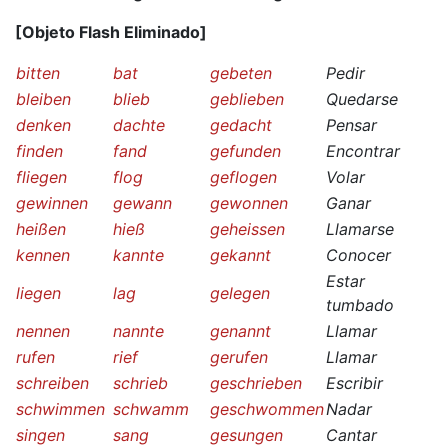
[Objeto Flash Eliminado]
bitten
bat
gebeten
Pedir
bleiben
blieb
geblieben
Quedarse
denken
dachte
gedacht
Pensar
finden
fand
gefunden
Encontrar
fliegen
flog
geflogen
Volar
gewinnen
gewann
gewonnen
Ganar
heißen
hieß
geheissen
Llamarse
kennen
kannte
gekannt
Conocer
Estar
liegen
lag
gelegen
tumbado
nennen
nannte
genannt
Llamar
rufen
rief
gerufen
Llamar
schreiben
schrieb
geschrieben
Escribir
schwimmen
schwamm
geschwommen
Nadar
singen
sang
gesungen
Cantar