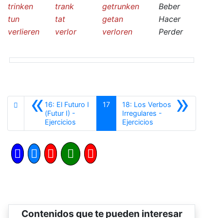
trinken
trank
getrunken
Beber
tun
tat
getan
Hacer
verlieren
verlor
verloren
Perder
«
»
16: El Futuro I
17
18: Los Verbos
(Futur I) -
Irregulares -
Anterior
Siguiente
Ejercicios
Ejercicios
Contenidos que te pueden interesar