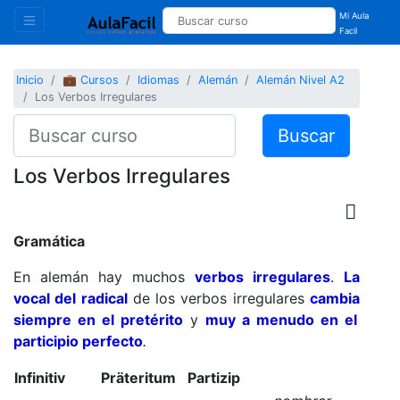
Mi Aula
Facil
Inicio
💼 Cursos
Idiomas
Alemán
Alemán Nivel A2
Los Verbos Irregulares
Buscar
Los Verbos Irregulares
Gramática
En alemán hay muchos
verbos irregulares
.
La
vocal del radical
de los verbos irregulares
c
ambia
siempre en el pretérito
y
muy a menudo en el
participio perfecto
.
Infinitiv
Präteritum
Partizip