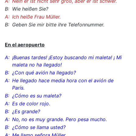
A:
Nein er ist nicht sehr groß, aber er ist schwer.
B:
Wie heißen Sie?
A:
Ich heiße Frau Müller.
B:
Geben Sie mir bitte ihre Telefonnummer.
En el aeropuerto
A:
¡Buenas tardes! ¡Estoy buscando mi maleta! ¡ Mi
maleta no ha llegado!
B:
¿Con qué avión ha llegado?
A:
He llegado hace media hora con el avión de
París.
B:
¿Cómo es su maleta?
A:
Es de color rojo
.
B:
¿Es grande?
A:
No, no es muy grande. Pero pesa mucho.
B:
¿Cómo se llama usted?
A:
Me llamo señora Müller.