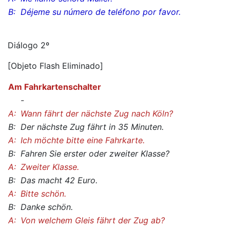
B:
Déjeme su número de teléfono por favor.
Diálogo 2º
[Objeto Flash Eliminado]
Am Fahrkartenschalter
-
A:
Wann fährt der nächste Zug nach Köln?
B:
Der nächste Zug fährt in 35 Minuten.
A:
Ich möchte bitte eine Fahrkarte.
B:
Fahren Sie erster oder zweiter Klasse?
A:
Zweiter Klasse.
B:
Das macht 42 Euro.
A:
Bitte schön.
B:
Danke schön.
A:
Von welchem Gleis fährt der Zug ab?