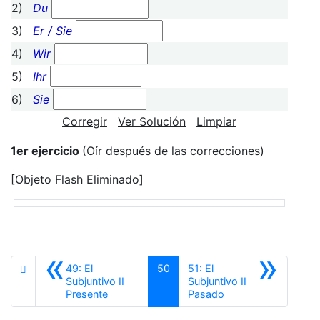
2)
Du
3)
Er / Sie
4)
Wir
5)
Ihr
6)
Sie
Corregir
Ver Solución
Limpiar
1er ejercicio
(Oír después de las correcciones)
[Objeto Flash Eliminado]
«
»
49: El
50
51: El
Subjuntivo II
Subjuntivo II
Anterior
Siguiente
Presente
Pasado