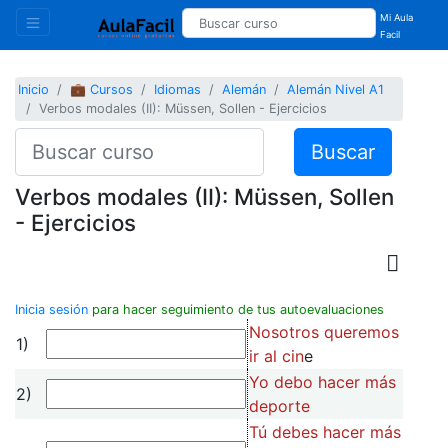
Mi Aula
Facil
Inicio
💼 Cursos
Idiomas
Alemán
Alemán Nivel A1
Verbos modales (II): Müssen, Sollen - Ejercicios
Buscar
Verbos modales (II): Müssen, Sollen
- Ejercicios
Inicia sesión
para hacer seguimiento de tus autoevaluaciones
Nosotros queremos
1)
ir al cin
e
Yo debo hacer más
2)
deporte
Tú debes hacer más