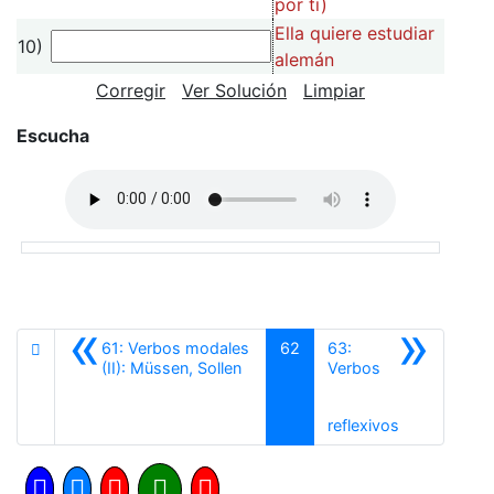
por ti)
Ella quiere estudiar
10)
alemán
Corregir
Ver Solución
Limpiar
Escucha
«
»
61: Verbos modales
62
63:
Anterior
(II): Müssen, Sollen
Verbos
Siguiente
reflexivos