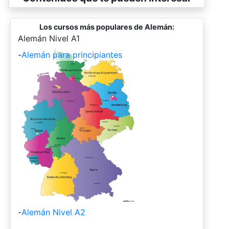
Los cursos más populares de Alemán:
-
Alemán Nivel A1
-
Alemán para principiantes
-
Alemán Nivel A2