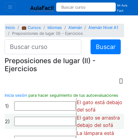
Mi Aula
Facil
Inicio
💼 Cursos
Idiomas
Alemán
Alemán Nivel A1
Preposiciones de lugar (II) - Ejercicios
Buscar
Preposiciones de lugar (II) -
Ejercicios
Inicia sesión
para hacer seguimiento de tus autoevaluaciones
El gato está debajo
1)
del sofá
El gato se arrastra
2)
debajo del sofá
La lámpara está