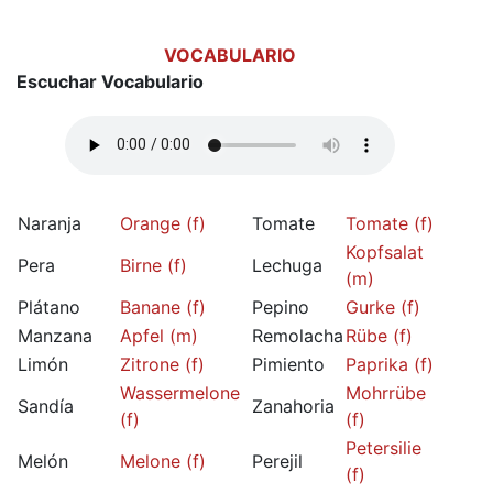
VOCABULARIO
Escuchar Vocabulario
Naranja
Orange (f)
Tomate
Tomate (f)
Kopfsalat
Pera
Birne (f)
Lechuga
(m)
Plátano
Banane (f)
Pepino
Gurke (f)
Manzana
Apfel (m)
Remolacha
Rübe (f)
Limón
Zitrone (f)
Pimiento
Paprika (f)
Wassermelone
Mohrrübe
Sandía
Zanahoria
(f)
(f)
Petersilie
Melón
Melone (f)
Perejil
(f)