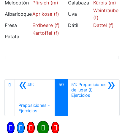
Melocotón
Pfirsich (m)
Calabaza
Kürbis (m)
Weintraube
Albaricoque
Aprikose (f)
Uva
(f)
Fresa
Erdbeere (f)
Dátil
Dattel (f)
Kartoffel (f)
Patata
«
»
49:
50
51: Preposiciones
de lugar (I) -
Siguiente
Ejercicios
Preposiciones -
Anterior
Ejercicios