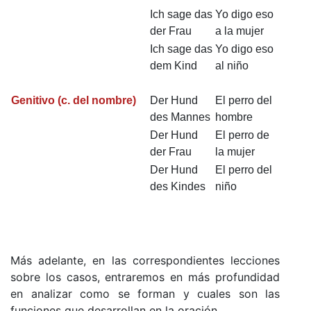
Ich sage das
Yo digo eso
der Frau
a la mujer
Ich sage das
Yo digo eso
dem Kind
al niño
Genitivo
(c. del nombre)
Der Hund
El perro del
des Mannes
hombre
Der Hund
El perro de
der Frau
la mujer
Der Hund
El perro del
des Kindes
niño
Más adelante, en las correspondientes lecciones
sobre los casos, entraremos en más profundidad
en analizar como se forman y cuales son las
funciones que desarrollan en la oración.