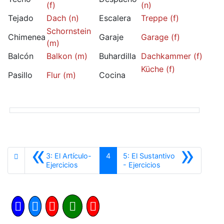
(f)
(n)
Tejado
Dach (n)
Escalera
Treppe (f)
Schornstein
Chimenea
Garaje
Garage (f)
(m)
Balcón
Balkon (m)
Buhardilla
Dachkammer (f)
Küche (f)
Pasillo
Flur (m)
Cocina
«
»
3: El Artículo-
4
5: El Sustantivo
Anterior
Siguiente
Ejercicios
- Ejercicios