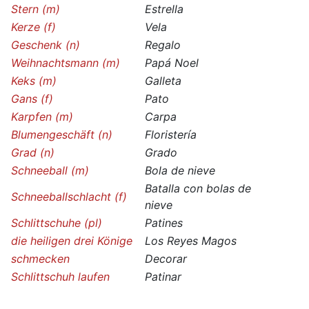
Stern (m)
Estrella
Kerze (f)
Vela
Geschenk (n)
Regalo
Weihnachtsmann (m)
Papá Noel
Keks (m)
Galleta
Gans (f)
Pato
Karpfen (m)
Carpa
Blumengeschäft (n)
Floristería
Grad (n)
Grado
Schneeball (m)
Bola de nieve
Batalla con bolas de
Schneeballschlacht (f)
nieve
Schlittschuhe (pl)
Patines
die heiligen drei Könige
Los Reyes Magos
schmecken
Decorar
Schlittschuh laufen
Patinar