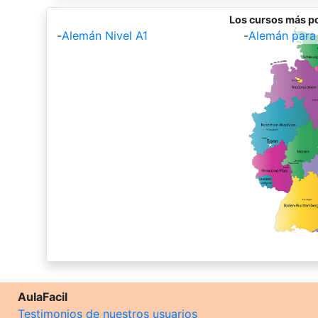
Los cursos más p
-
Alemán Nivel A1
-
Alemán para 
AulaFacil
Testimonios de nuestros usuarios