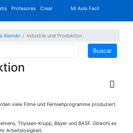
tis
|
Profesores
|
Crear
Mi Aula Facil
as Alemán
Industrie und Produktion
Buscar
ktion
erden viele Filme und Fernsehprogramme produziert.
 Siemens, Thyssen-Krupp, Bayer und BASF. Obwohl es
hr Arbeitslosigkeit.