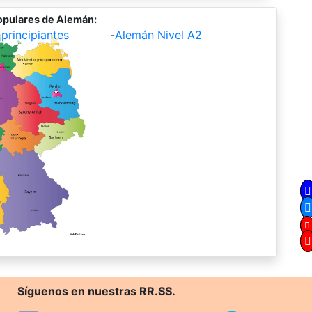
opulares de Alemán:
principiantes
-
Alemán Nivel A2
Síguenos en nuestras RR.SS.