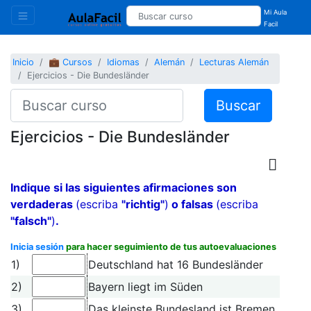
Mi Aula
Facil
Inicio
💼 Cursos
Idiomas
Alemán
Lecturas Alemán
Ejercicios - Die Bundesländer
Buscar
Ejercicios - Die Bundesländer
Indique si las siguientes afirmaciones son
verdaderas
(escriba
"richtig"
)
o falsas
(escriba
"falsch"
)
.
Inicia sesión
para hacer seguimiento de tus autoevaluaciones
1)
Deutschland hat 16 Bundesländer
2)
Bayern liegt im Süden
3)
Das kleinste Bundesland ist Bremen