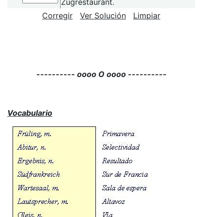
Zugrestaurant.
Corregir
Ver Solución
Limpiar
---------- oooo O oooo ----------
Vocabulario