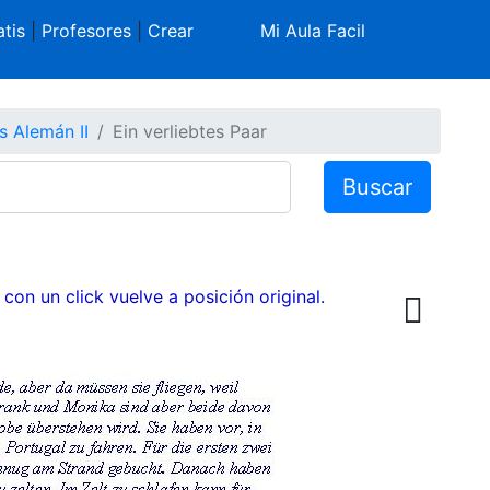
tis
|
Profesores
|
Crear
Mi Aula Facil
s Alemán II
Ein verliebtes Paar
Buscar
 con un click vuelve a posición original.