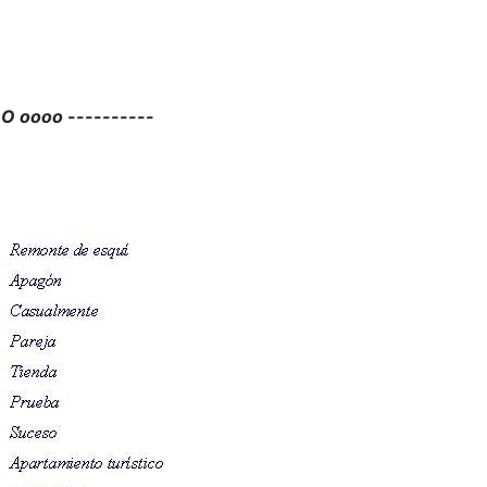
 O oooo ----------