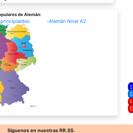
opulares de Alemán:
principiantes
-
Alemán Nivel A2
Síguenos en nuestras RR.SS.