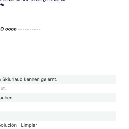
 O oooo ----------
 Skiurlaub kennen gelernt.
et.
machen.
Solución
Limpiar