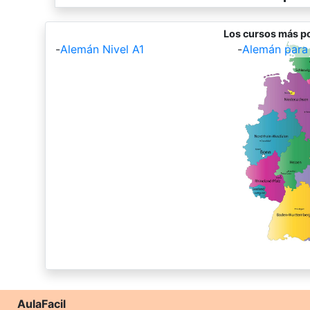
Los cursos más p
-
Alemán Nivel A1
-
Alemán para 
AulaFacil