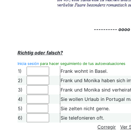
---------- oooo
Richtig oder falsch?
Inicia sesión
para hacer seguimiento de tus autoevaluaciones
1)
Frank wohnt in Basel.
2)
Frank und Monika haben sich im
3)
Frank und Monika sind verheirat
4)
Sie wollen Urlaub in Portugal 
5)
Sie zelten nicht gerne.
6)
Sie telefonieren oft.
Corregir
Ver 