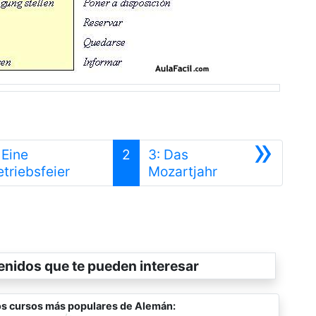
»
 Eine
2
3: Das
Anterior
Siguiente
etriebsfeier
Mozartjahr
enidos que te pueden interesar
s cursos más populares de Alemán: