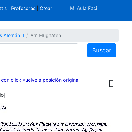
tis
|
Profesores
|
Crear
Mi Aula Facil
s Alemán II
Am Flughafen
Buscar
 con click vuelve a posición original
do]