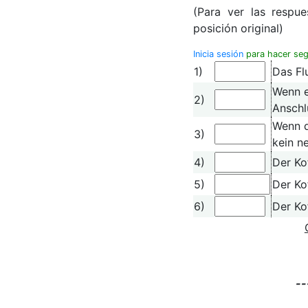
(Para ver las respue
posición original)
Inicia sesión
para hacer seg
1)
Das Fl
Wenn e
2)
Anschl
Wenn d
3)
kein n
4)
Der Kof
5)
Der Kof
6)
Der Ko
--