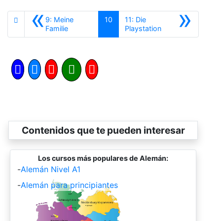
«
»
9: Meine
10
11: Die
Anterior
Siguiente
Familie
Playstation
Contenidos que te pueden interesar
Los cursos más populares de Alemán:
-
Alemán Nivel A1
-
Alemán para principiantes