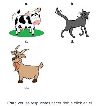
a.
b.
c.
d.
e.
.
(Para ver las respuestas hacer doble click en el