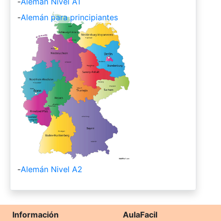
-
Alemán Nivel A1
-
Alemán para principiantes
-
Alemán Nivel A2
Información
AulaFacil