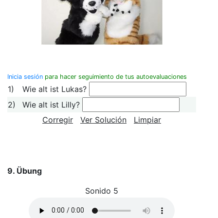
Inicia sesión
para hacer seguimiento de tus autoevaluaciones
1)
Wie alt ist Lukas?
2)
Wie alt ist Lilly?
Corregir
Ver Solución
Limpiar
9. Übung
Sonido 5