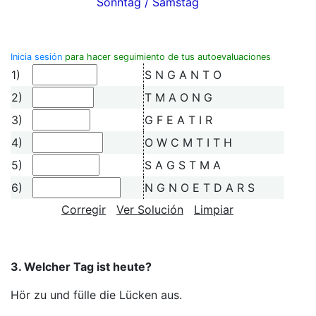
Sonntag / Samstag
Inicia sesión
para hacer seguimiento de tus autoevaluaciones
1)
S N G A N T O
2)
T M A O N G
3)
G F E A T I R
4)
O W C M T I T H
5)
S A G S T M A
6)
N G N O E T D A R S
Corregir
Ver Solución
Limpiar
3. Welcher Tag ist heute?
Hör zu und fülle die Lücken aus.