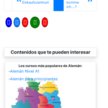
Anterior
Einkaufszentrum
komme
Siguiente
ich….?
Contenidos que te pueden interesar
Los cursos más populares de Alemán:
-
Alemán Nivel A1
-
Alemán para principiantes