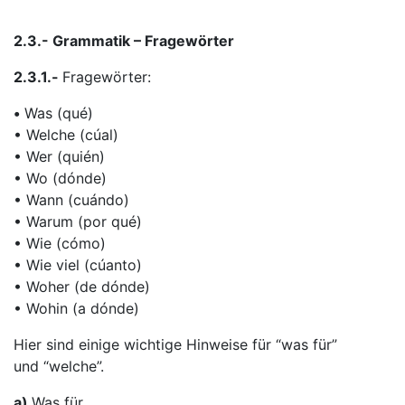
2.3.- Grammatik – Fragewörter
2.3.1.-
Fragewörter:
•
Was (qué)
• Welche (cúal)
• Wer (quién)
• Wo (dónde)
• Wann (cuándo)
• Warum (por qué)
• Wie (cómo)
• Wie viel (cúanto)
• Woher (de dónde)
• Wohin (a dónde)
Hier sind einige wichtige Hinweise für “was für”
und “welche”.
a)
Was für