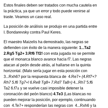
Estos finales deben ser tratados con mucha cautela en
la práctica, ya que un error y todo puede venirse al
traste. Veamos un caso real.
La posición de análisis se produjo en una partida entre
I. Bondarevsky contra Paul Keres.
El maestro Maizelis ha demostrado, las negras se
defienden con éxito de la manera siguiente:
1...Ta2
2.Rg5 Tg2+ 3.Rf6 Tf2!
con esta jugada no se permite
que el monarca blanco avance hacia f7. Las negras
atacan al peón desde atrás, al hallarse en la quinta
horizontal. (Malo sería jugar en esta posición con
3...Rxh6? por la respuesta blanca de 4.Re7+
(4.Rf7+?
Rh7 5.f6 Tg7+! 6.Re8 Tg8+ 7.Rd7 Ta8=)
4...Rh7 5.f6
Ta2 6.f7± y se vuelve casi imposible detener la
coronación del peón blanco)
4.Te3
(Las blancas no
pueden mejorar la posición, por ejemplo, continuando
con 4.Te7+ responderían las negras con 4...Rxh6 y la