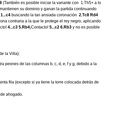
h8
(También es posible iniciar la variante con 1.Th5+ a lo
 mantienen su dominio y ganan la partida continuando
)
1...c4
buscando la tan ansiada coronación
2.Tc8 Rd4
na contraria a la que le protege el rey negro, aplicando
cto!
4...c3 5.Rb4
¡Contacto!
5...c2 6.Rb3
y no es posible
e la Villa):
ra peones de las columnas b, c, d, e, f y g, debido a la
nta fila (excepto si ya tiene la torre colocada detrás de
 de ahogado.