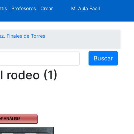
tis
|
Profesores
|
Crear
Mi Aula Facil
z. Finales de Torres
Buscar
l rodeo (1)