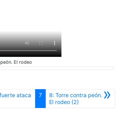
 peón. El rodeo
»
 fuerte ataca
7
8: Torre contra peón.
r
Siguiente
El rodeo (2)