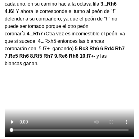
cada uno, en su camino hacia la octava fila
3...Rh6
4.f6!
Y ahora le corresponde el turno al peón de "f"
defender a su compañero, ya que el peón de "h" no
puede ser tomado porque el otro peón
coronaría
4...Rh7
(Otra vez es incomestible el peón, ya
que si sucede 4...Rxh5 entonces las blancas
coronarán con 5.f7+- ganando)
5.Rc3 Rh6 6.Rd4 Rh7
7.Re5 Rh6 8.Rf5 Rh7 9.Re6 Rh6 10.f7+-
y las
blancas ganan.