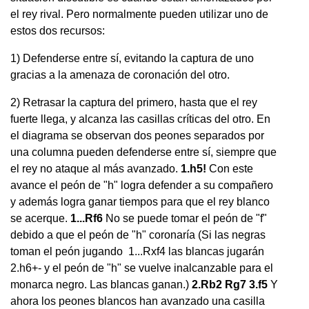
el rey rival. Pero normalmente pueden utilizar uno de
estos dos recursos:
1) Defenderse entre sí, evitando la captura de uno
gracias a la amenaza de coronación del otro.
2) Retrasar la captura del primero, hasta que el rey
fuerte llega, y alcanza las casillas críticas del otro. En
el diagrama se observan dos peones separados por
una columna pueden defenderse entre sí, siempre que
el rey no ataque al más avanzado.
1.h5!
Con este
avance el peón de "h" logra defender a su compañero
y además logra ganar tiempos para que el rey blanco
se acerque.
1...Rf6
No se puede tomar el peón de "f"
debido a que el peón de "h" coronaría (Si las negras
toman el peón jugando 1...Rxf4 las blancas jugarán
2.h6+- y el peón de "h" se vuelve inalcanzable para el
monarca negro. Las blancas ganan.)
2.Rb2 Rg7 3.f5
Y
ahora los peones blancos han avanzado una casilla