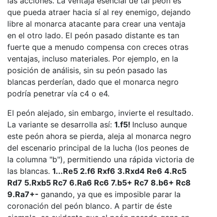
las acciones. La ventaja esencial de tal peón es
que pueda atraer hacia sí al rey enemigo, dejando
libre al monarca atacante para crear una ventaja
en el otro lado. El peón pasado distante es tan
fuerte que a menudo compensa con creces otras
ventajas, incluso materiales. Por ejemplo, en la
posición de análisis, sin su peón pasado las
blancas perderían, dado que el monarca negro
podría penetrar vía c4 o e4.
El peón alejado, sin embargo, invierte el resultado.
La variante se desarrolla así:
1.f5!
Incluso aunque
este peón ahora se pierda, aleja al monarca negro
del escenario principal de la lucha (los peones de
la columna "b"), permitiendo una rápida victoria de
las blancas.
1...Re5 2.f6 Rxf6 3.Rxd4 Re6 4.Rc5
Rd7 5.Rxb5 Rc7 6.Ra6 Rc6 7.b5+ Rc7 8.b6+ Rc8
9.Ra7+-
ganando, ya que es imposible parar la
coronación del peón blanco. A partir de éste