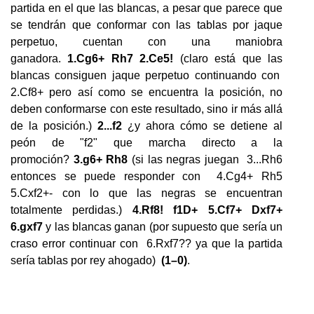
partida en el que las blancas, a pesar que parece que
se tendrán que conformar con las tablas por jaque
perpetuo, cuentan con una maniobra
ganadora.
1.Cg6+ Rh7 2.Ce5!
(claro está que las
blancas consiguen jaque perpetuo continuando con
2.Cf8+ pero así como se encuentra la posición, no
deben conformarse con este resultado, sino ir más allá
de la posición.)
2...f2
¿y ahora cómo se detiene al
peón de "f2" que marcha directo a la
promoción?
3.g6+ Rh8
(si las negras juegan 3...Rh6
entonces se puede responder con 4.Cg4+ Rh5
5.Cxf2+- con lo que las negras se encuentran
totalmente perdidas.)
4.Rf8! f1D+ 5.Cf7+ Dxf7+
6.gxf7
y las blancas ganan (por supuesto que sería un
craso error continuar con 6.Rxf7?? ya que la partida
sería tablas por rey ahogado)
(1–0)
.