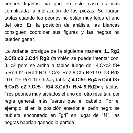
peones ligados, ya que en este caso es más
complicada la interacción de las piezas. Se logran
tablas cuando los peones no están muy lejos el uno
del otro. En la posición de análisis, las blancas
consiguen coordinar sus figuras y las negras no
pueden ganar.
La variante prosigue de la siguiente manera:
1...Rg2
2.Cf3 c3 3.Cd4 Rg3
(también se puede intentar con
3...c2 pero se arriba a tablas luego de 4.Cxc2 f3+
5.Re3 f2 6.Rd4 Rf3 7.Ce3 Re2 8.Cf5 Re1 9.Ce3 Rd2
10.Cf1+ Re1 11.Ch2= y tablas)
4.Cf5+ Rg4 5.Cd4 f3+
6.Cxf3 c2 7.Ce5+ Rf4 8.Cd3+ Re4 9.Rd2=
y tablas.
Tres peones muy aislados el uno del otro resultan, por
regla general, más fuertes que el caballo. Por el
ejemplo, si en la posición anterior el peón negro se
hubiera encontrado en "g4" en lugar de "f4", las
negras habrían ganado la partida.