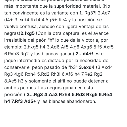
más importante que la superioridad material. (No
tan convincente es la variante con 1...Rg3?! 2.Ae7
d4+ 3.exd4 Rxf4 4.Ag5+ Re4 y la posición se
vuelve confusa, aunque con ligera ventaja de las
negras)
2.fxg5
(Con la otra captura, es el avance
irresistible del peón "h" lo que da la victoria, por
ejemplo: 2.hxg5 h4 3.Ad6 Af5 4.g6 Axg6 5.f5 Axf5
6.Rxb3 Rg2 y las blancas ganan)
2...d4+!
este
jaque intermedio es dictado por la necesidad de
conservar el peón pasado de "b3"
3.exd4
(3.Axd4
Rg3 4.g6 Rxh4 5.Rd2 Rh3! 6.Af6 h4 7.Re2 Rg2
8.Ae5 h3 y solamente el alfil no puede detener a
ambos peones. Las negras ganan en esta
posición.)
3...Rg3 4.Aa3 Rxh4 5.Rd3 Rxg5 6.Re4
h4 7.Rf3 Ad5+
y las blancas abandonaron.