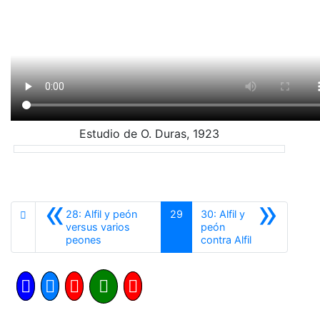
Estudio de O. Duras, 1923
«
»
28: Alfil y peón
29
30: Alfil y
versus varios
peón
Anterior
Siguiente
peones
contra Alfil