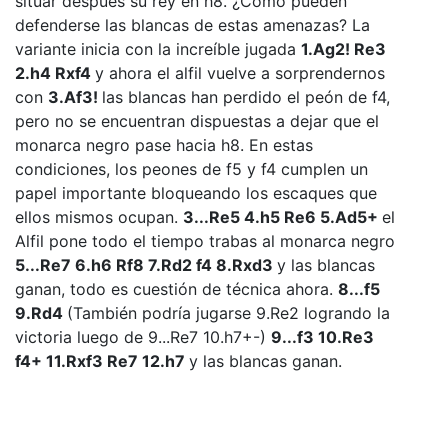
situar después su rey en h8. ¿Cómo pueden
defenderse las blancas de estas amenazas? La
variante inicia con la increíble jugada
1.Ag2! Re3
2.h4 Rxf4
y ahora el alfil vuelve a sorprendernos
con
3.Af3!
las blancas han perdido el peón de f4,
pero no se encuentran dispuestas a dejar que el
monarca negro pase hacia h8. En estas
condiciones, los peones de f5 y f4 cumplen un
papel importante bloqueando los escaques que
ellos mismos ocupan.
3...Re5 4.h5 Re6 5.Ad5+
el
Alfil pone todo el tiempo trabas al monarca negro
5...Re7 6.h6 Rf8 7.Rd2 f4 8.Rxd3
y las blancas
ganan, todo es cuestión de técnica ahora.
8...f5
9.Rd4
(También podría jugarse 9.Re2 logrando la
victoria luego de 9...Re7 10.h7+-)
9...f3 10.Re3
f4+ 11.Rxf3 Re7 12.h7
y las blancas ganan.