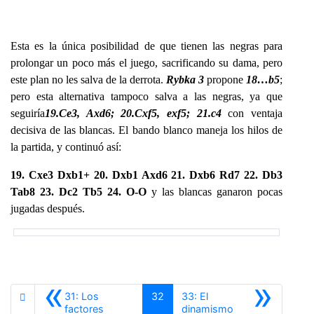
Esta es la única posibilidad de que tienen las negras para
prolongar un poco más el juego, sacrificando su dama, pero
este plan no les salva de la derrota.
Rybka 3
propone
18…b5
;
pero esta alternativa tampoco salva a las negras, ya que
seguiría
19.Ce3, Axd6; 20.Cxf5, exf5; 21.c4
con ventaja
decisiva de las blancas. El bando blanco maneja los hilos de
la partida, y continuó así:
19. Cxe3 Dxb1+ 20. Dxb1 Axd6 21. Dxb6 Rd7 22. Db3
Tab8 23. Dc2 Tb5 24. O-O
y las blancas ganaron pocas
jugadas después.
«
»
31: Los
32
33: El
factores
dinamismo