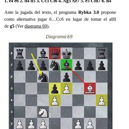
1. e4 e6 2. d4 d5 3. Cc3 Cf6 4. Ag5 Ae7 5. e5 Cfd7 6. h4
Ante la jugada del texto, el programa
Rybka 3.0
propone
como alternativa jugar 6…Cc6 en lugar de tomar el alfil
de
g5
(Ver
diagrama 69
).