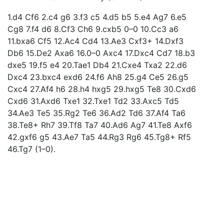
1.d4 Cf6 2.c4 g6 3.f3 c5 4.d5 b5 5.e4 Ag7 6.e5
Cg8 7.f4 d6 8.Cf3 Ch6 9.cxb5 0–0 10.Cc3 a6
11.bxa6 Cf5 12.Ac4 Cd4 13.Ae3 Cxf3+ 14.Dxf3
Db6 15.De2 Axa6 16.0–0 Axc4 17.Dxc4 Cd7 18.b3
dxe5 19.f5 e4 20.Tae1 Db4 21.Cxe4 Txa2 22.d6
Dxc4 23.bxc4 exd6 24.f6 Ah8 25.g4 Ce5 26.g5
Cxc4 27.Af4 h6 28.h4 hxg5 29.hxg5 Te8 30.Cxd6
Cxd6 31.Axd6 Txe1 32.Txe1 Td2 33.Axc5 Td5
34.Ae3 Te5 35.Rg2 Te6 36.Ad2 Td6 37.Af4 Ta6
38.Te8+ Rh7 39.Tf8 Ta7 40.Ad6 Ag7 41.Te8 Axf6
42.gxf6 g5 43.Ae7 Ta5 44.Rg3 Rg6 45.Tg8+ Rf5
46.Tg7 (1–0).