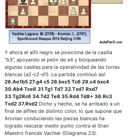
Y ahora el alfil negro se posiciona de la casilla
“b3”, apoyando el peón de a4 y bloqueando
algunas casillas para la operatividad de las torres
blancas (a2-c2-d1). La partida continuó así:
26.Ae1b5 27.g4 c5 28.bxc5 Tc6 29.c4 bxc4
30.Ab4 Tce6 31.Tg1 Td7 32.Txd7 Rxd7
33.Tg2Rc6 34.Td2 Te8 35.Rd4 Td8+ 36.Rc3
Txd2 37.Rxd2
Dicho y hecho, se ha arribado a un
final de alfiles de distinto color, lo que supone que
Aronian conduciendo las piezas blancas ha
logrado rescatar medio punto contra el Gran
Maestro francés Vachier (Diagrama 23).