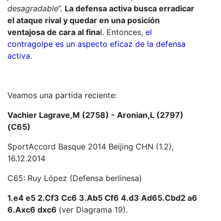
desagradable
”.
La defensa activa busca erradicar
el ataque rival y quedar en una posición
ventajosa de cara al fina
l. Entonces,
el
contragolpe es un aspecto eficaz de la defensa
activa
.
Veamos una partida reciente:
Vachier Lagrave,M (2758) - Aronian,L (2797)
(C65)
SportAccord Basque 2014 Beijing CHN (1.2),
16.12.2014
C65: Ruy López (Defensa berlinesa)
1.e4 e5 2.Cf3 Cc6 3.Ab5 Cf6 4.d3 Ad65.Cbd2 a6
6.Axc6 dxc6
(ver Diagrama 19).