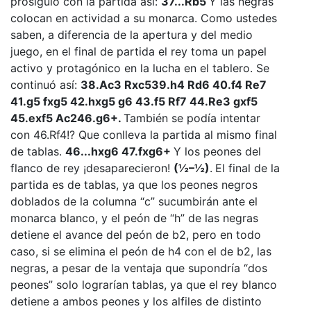
prosiguió con la partida así:
37...Rb5
Y las negras
colocan en actividad a su monarca. Como ustedes
saben, a diferencia de la apertura y del medio
juego, en el final de partida el rey toma un papel
activo y protagónico en la lucha en el tablero. Se
continuó así:
38.Ac3 Rxc539.h4 Rd6 40.f4 Re7
41.g5 fxg5 42.hxg5 g6 43.f5 Rf7 44.Re3 gxf5
45.exf5 Ac246.g6+.
También se podía intentar
con 46.Rf4!? Que conlleva la partida al mismo final
de tablas.
46...hxg6 47.fxg6+
Y los peones del
flanco de rey ¡desaparecieron!
(½–½)
.
El final de la
partida es de tablas, ya que los peones negros
doblados de la columna “c” sucumbirán ante el
monarca blanco, y el peón de “h” de las negras
detiene el avance del peón de b2, pero en todo
caso, si se elimina el peón de h4 con el de b2, las
negras, a pesar de la ventaja que supondría “dos
peones” solo lograrían tablas, ya que el rey blanco
detiene a ambos peones y los alfiles de distinto