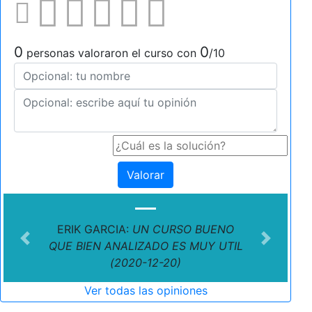
0
0
personas valoraron el curso con
/10
Valorar
ERIK GARCIA:
UN CURSO BUENO
Previous
Next
QUE BIEN ANALIZADO ES MUY UTIL
(2020-12-20)
Ver todas las opiniones