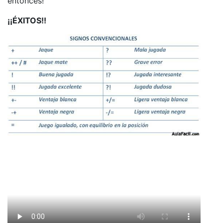
entonces!
¡¡ÉXITOS!!