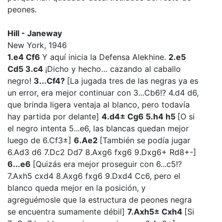
peones.
Hill - Janeway
New York, 1946
1.e4 Cf6
Y aquí inicia la Defensa Alekhine.
2.e5
Cd5 3.c4
¡Dicho y hecho… cazando al caballo
negro!
3...Cf4?
[La jugada tres de las negras ya es
un error, era mejor continuar con 3...Cb6!? 4.d4 d6,
que brinda ligera ventaja al blanco, pero todavía
hay partida por delante]
4.d4± Cg6 5.h4 h5
[O si
el negro intenta 5...e6, las blancas quedan mejor
luego de 6.Cf3±]
6.Ae2
[También se podía jugar
6.Ad3 d6 7.Dc2 Dd7 8.Axg6 fxg6 9.Dxg6+ Rd8+-]
6...e6
[Quizás era mejor proseguir con 6...c5!?
7.Axh5 cxd4 8.Axg6 fxg6 9.Dxd4 Cc6, pero el
blanco queda mejor en la posición, y
agreguémosle que la estructura de peones negra
se encuentra sumamente débil]
7.Axh5± Cxh4
[Si