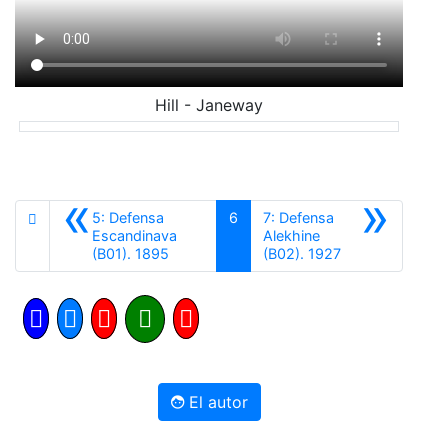
Hill - Janeway
«
»
5: Defensa
6
7: Defensa
Escandinava
Alekhine
Anterior
Siguiente
(B01). 1895
(B02). 1927
El autor