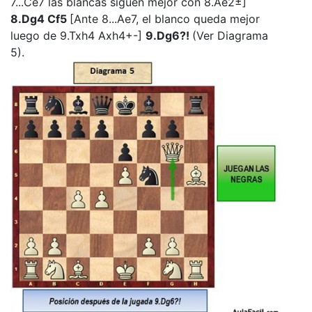
7...Ce7 las blancas siguen mejor con 8.Ae2±]
8.Dg4 Cf5
[Ante 8...Ae7, el blanco queda mejor
luego de 9.Txh4 Axh4+-]
9.Dg6?!
(Ver Diagrama
5).