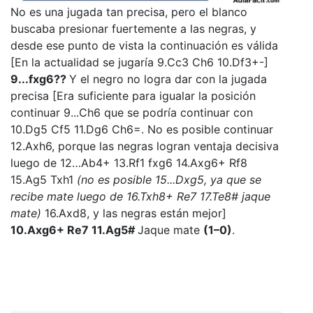
No es una jugada tan precisa, pero el blanco
buscaba presionar fuertemente a las negras, y
desde ese punto de vista la continuación es válida
[En la actualidad se jugaría 9.Cc3 Ch6 10.Df3+-]
9...fxg6??
Y el negro no logra dar con la jugada
precisa [Era suficiente para igualar la posición
continuar 9...Ch6 que se podría continuar con
10.Dg5 Cf5 11.Dg6 Ch6=. No es posible continuar
12.Axh6, porque las negras logran ventaja decisiva
luego de 12…Ab4+ 13.Rf1 fxg6 14.Axg6+ Rf8
15.Ag5 Txh1
(no es posible 15...Dxg5, ya que se
recibe mate luego de 16.Txh8+ Re7 17.Te8# jaque
mate)
16.Axd8, y las negras están mejor]
10.Axg6+ Re7 11.Ag5#
Jaque mate
(1–0)
.