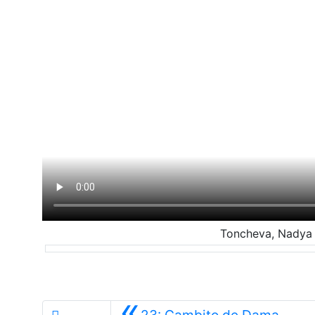
Toncheva, Nadya 
«
23: Gambito de Dama.