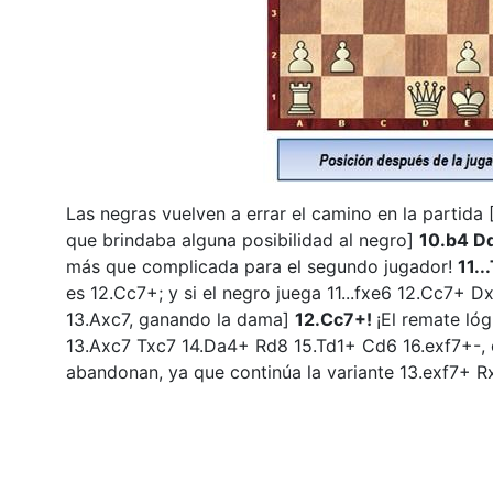
Las negras vuelven a errar el camino en la partida
que brindaba alguna posibilidad al negro]
10.b4 D
más que complicada para el segundo jugador!
11..
es 12.Cc7+; y si el negro juega 11...fxe6 12.Cc7+ 
13.Axc7, ganando la dama]
12.Cc7+!
¡El remate ló
13.Axc7 Txc7 14.Da4+ Rd8 15.Td1+ Cd6 16.exf7+-, 
abandonan, ya que continúa la variante 13.exf7+ 