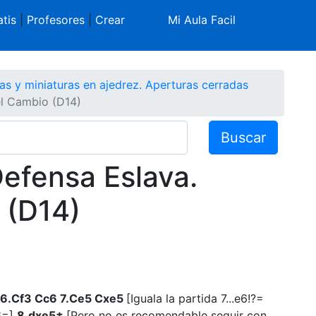
tis
|
Profesores
|
Crear
Mi Aula Facil
as y miniaturas en ajedrez. Aperturas cerradas
el Cambio (D14)
Buscar
efensa Eslava.
 (D14)
5 6.Cf3 Cc6 7.Ce5 Cxe5
[Iguala la partida 7...e6!?=
6=]
8.dxe5±
[Pero no es recomendable seguir con