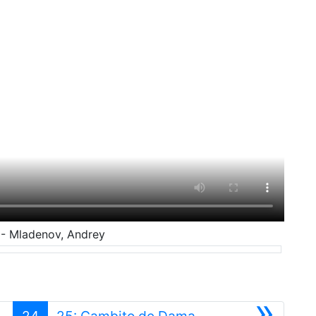
- Mladenov, Andrey
»
24
25: Gambito de Dama.