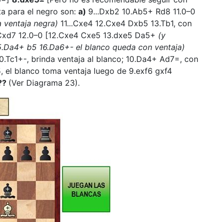
a para el negro son:
a)
9...Dxb2 10.Ab5+ Rd8 11.0–0
a ventaja negra)
11...Cxe4 12.Cxe4 Dxb5 13.Tb1, con
 Cxd7 12.0–0 [12.Cxe4 Cxe5 13.dxe5 Da5+
(y
5.Da4+ b5 16.Da6+- el blanco queda con ventaja)
10.Tc1+-, brinda ventaja al blanco; 10.Da4+ Ad7=, con
5, el blanco toma ventaja luego de 9.exf6 gxf4
??
(Ver Diagrama 23).