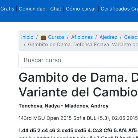
 Gratis
|
Comunidad
|
Chat
|
Cómo cursar
|
Certificados Gra
Inicio
💼 Cursos
Aficiones
Ajedrez
Celad
Gambito de Dama. Defensa Eslava. Variante d
Gambito de Dama. D
Variante del Cambio
Toncheva, Nadya - Mladenov, Andrey
143rd MGU Open 2015 Sofia BUL (5.3), 02.05.2015
1.d4 d5 2.c4 c6 3.cxd5 cxd5 4.Cc3 Cf6 5.Af4 Af
con la siguiente continuación: 8.e3 Cxe5 9.Axe5 a