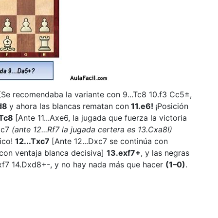
 [Se recomendaba la variante con 9...Tc8 10.f3 Cc5±,
d8
y ahora las blancas rematan con
11.e6!
¡Posición
.Tc8
[Ante 11...Axe6, la jugada que fuerza la victoria
Dxc7
(ante 12...Rf7 la jugada certera es 13.Cxa8!)
gico!
12...Txc7
[Ante 12...Dxc7 se continúa con
con ventaja blanca decisiva]
13.exf7+
, y las negras
Rxf7 14.Dxd8+-, y no hay nada más que hacer
(1–0)
.