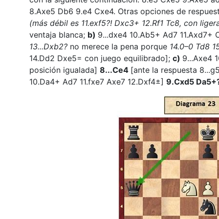
8.Axe5 Db6 9.e4 Cxe4. Otras opciones de respuest
(más débil es 11.exf5?! Dxc3+ 12.Rf1 Tc8, con liger
ventaja blanca;
b)
9...dxe4 10.Ab5+ Ad7 11.Axd7+
13...Dxb2?
no merece la pena porque
14.0–0 Td8 1
14.Dd2 Dxe5= con juego equilibrado];
c)
9...Axe4 
posición igualada]
8...Ce4
[ante la respuesta 8...g
10.Da4+ Ad7 11.fxe7 Axe7 12.Dxf4±]
9.Cxd5 Da5+