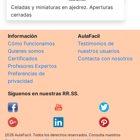
-
Celadas y miniaturas en ajedrez. Aperturas
cerradas
Información
AulaFacil
Cómo Funcionamos
Testimonios de
Quienes somos
nuestros usuarios
Certificados
Contacta con nosotros
Profesores Expertos
Preferencias de
privacidad
Síguenos en nuestras RR.SS.
2026 AulaFacil. Todos los derechos reservados. Consulta nuestros