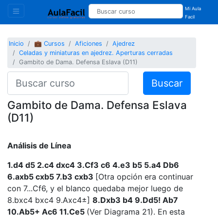
Mi Aula
Facil
Inicio
💼 Cursos
Aficiones
Ajedrez
Celadas y miniaturas en ajedrez. Aperturas cerradas
Gambito de Dama. Defensa Eslava (D11)
Buscar
Gambito de Dama. Defensa Eslava
(D11)
Análisis de Línea
1.d4 d5 2.c4 dxc4 3.Cf3 c6 4.e3 b5 5.a4 Db6
6.axb5 cxb5 7.b3 cxb3
[Otra opción era continuar
con 7...Cf6, y el blanco quedaba mejor luego de
8.bxc4 bxc4 9.Axc4±]
8.Dxb3 b4 9.Dd5! Ab7
10.Ab5+ Ac6 11.Ce5
(Ver Diagrama 21). En esta