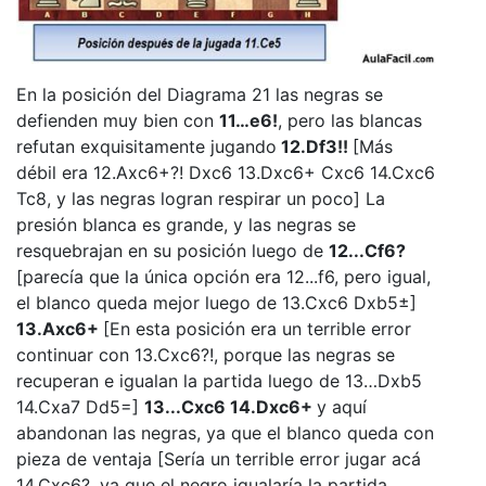
En la posición del Diagrama 21 las negras se
defienden muy bien con
11…e6!
, pero las blancas
refutan exquisitamente jugando
12.Df3!!
[Más
débil era 12.Axc6+?! Dxc6 13.Dxc6+ Cxc6 14.Cxc6
Tc8, y las negras logran respirar un poco] La
presión blanca es grande, y las negras se
resquebrajan en su posición luego de
12...Cf6?
[parecía que la única opción era 12...f6, pero igual,
el blanco queda mejor luego de 13.Cxc6 Dxb5±]
13.Axc6+
[En esta posición era un terrible error
continuar con 13.Cxc6?!, porque las negras se
recuperan e igualan la partida luego de 13…Dxb5
14.Cxa7 Dd5=]
13...Cxc6 14.Dxc6+
y aquí
abandonan las negras, ya que el blanco queda con
pieza de ventaja [Sería un terrible error jugar acá
14.Cxc6?, ya que el negro igualaría la partida