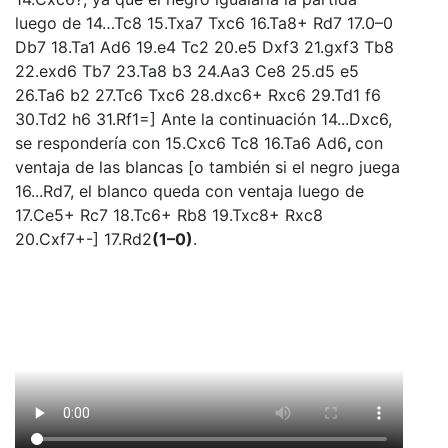
luego de 14…Tc8 15.Txa7 Txc6 16.Ta8+ Rd7 17.0–0
Db7 18.Ta1 Ad6 19.e4 Tc2 20.e5 Dxf3 21.gxf3 Tb8
22.exd6 Tb7 23.Ta8 b3 24.Aa3 Ce8 25.d5 e5
26.Ta6 b2 27.Tc6 Txc6 28.dxc6+ Rxc6 29.Td1 f6
30.Td2 h6 31.Rf1=] Ante la continuación 14...Dxc6,
se respondería con 15.Cxc6 Tc8 16.Ta6 Ad6
,
con
ventaja de las blancas [o también si el negro juega
16...Rd7, el blanco queda con ventaja luego de
17.Ce5+ Rc7 18.Tc6+ Rb8 19.Txc8+ Rxc8
20.Cxf7+-] 17.Rd2
(1–0)
.