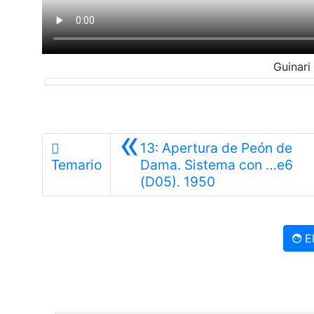
Guinari 
«
13: Apertura de Peón de
Temario
Dama. Sistema con …e6
Anterior
(D05). 1950
El