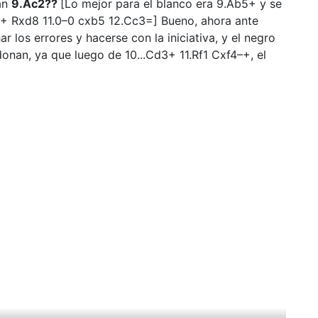
gan
9.Ac2??
[Lo mejor para el blanco era 9.Ab5+ y se
8+ Rxd8 11.0–0 cxb5 12.Cc3=] Bueno, ahora ante
los errores y hacerse con la iniciativa, y el negro
onan, ya que luego de 10...Cd3+ 11.Rf1 Cxf4–+, el