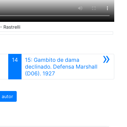
- Rastrelli
»
14
15: Gambito de dama
declinado. Defensa Marshall
Siguiente
(D06). 1927
 autor