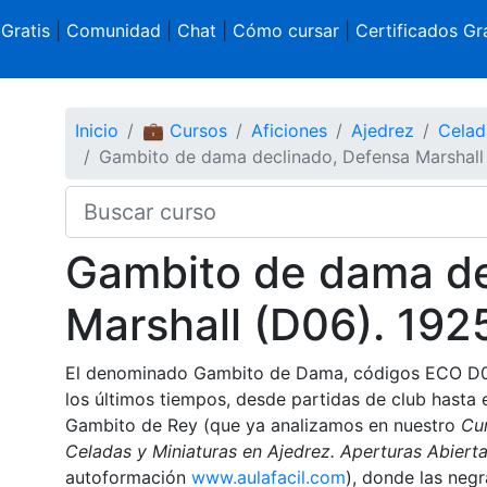
 Gratis
|
Comunidad
|
Chat
|
Cómo cursar
|
Certificados Gra
Inicio
💼 Cursos
Aficiones
Ajedrez
Celad
Gambito de dama declinado, Defensa Marshall
Gambito de dama de
Marshall (D06). 192
El denominado Gambito de Dama, códigos ECO D06
los últimos tiempos, desde partidas de club hasta
Gambito de Rey (que ya analizamos en nuestro
Cur
Celadas y Miniaturas en Ajedrez. Aperturas Abiert
autoformación
www.aulafacil.com
), donde las negr