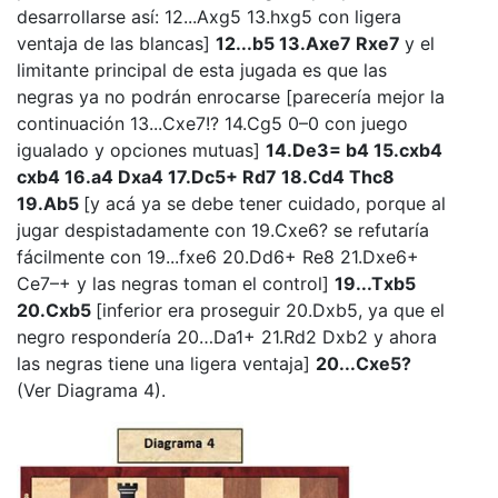
desarrollarse así: 12...Axg5 13.hxg5 con ligera
ventaja de las blancas]
12...b5 13.Axe7 Rxe7
y el
limitante principal de esta jugada es que las
negras ya no podrán enrocarse [parecería mejor la
continuación 13...Cxe7!? 14.Cg5 0–0 con juego
igualado y opciones mutuas]
14.De3= b4 15.cxb4
cxb4 16.a4 Dxa4 17.Dc5+ Rd7 18.Cd4 Thc8
19.Ab5
[y acá ya se debe tener cuidado, porque al
jugar despistadamente con 19.Cxe6? se refutaría
fácilmente con 19...fxe6 20.Dd6+ Re8 21.Dxe6+
Ce7–+ y las negras toman el control]
19...Txb5
20.Cxb5
[inferior era proseguir 20.Dxb5, ya que el
negro respondería 20…Da1+ 21.Rd2 Dxb2 y ahora
las negras tiene una ligera ventaja]
20...Cxe5?
(Ver Diagrama 4).