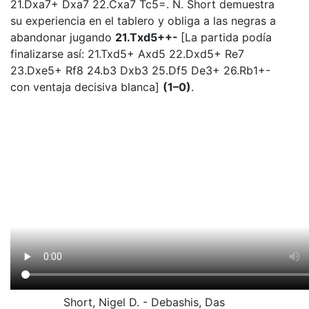
21.Dxa7+ Dxa7 22.Cxa7 Tc5=. N. Short demuestra
su experiencia en el tablero y obliga a las negras a
abandonar jugando
21.Txd5++-
[La partida podía
finalizarse así: 21.Txd5+ Axd5 22.Dxd5+ Re7
23.Dxe5+ Rf8 24.b3 Dxb3 25.Df5 De3+ 26.Rb1+-
con ventaja decisiva blanca]
(1–0)
.
Short, Nigel D. - Debashis, Das