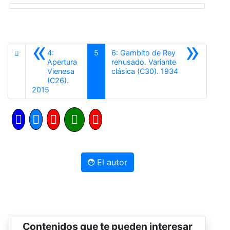
«
»
4:
5
6: Gambito de Rey
Apertura
rehusado. Variante
Siguiente
Vienesa
clásica (C30). 1934
(C26).
Anterior
2015
El autor
Contenidos que te pueden interesar