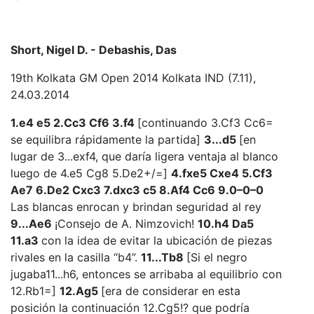
Short, Nigel D. - Debashis, Das
19th Kolkata GM Open 2014 Kolkata IND (7.11),
24.03.2014
1.e4 e5 2.Cc3 Cf6 3.f4
[continuando 3.Cf3 Cc6=
se equilibra rápidamente la partida]
3...d5
[en
lugar de 3...exf4, que daría ligera ventaja al blanco
luego de 4.e5 Cg8 5.De2+/=]
4.fxe5 Cxe4 5.Cf3
Ae7 6.De2 Cxc3 7.dxc3 c5 8.Af4 Cc6 9.0–0–0
Las blancas enrocan y brindan seguridad al rey
9...Ae6
¡Consejo de A. Nimzovich!
10.h4 Da5
11.a3
con la idea de evitar la ubicación de piezas
rivales en la casilla “b4”.
11...Tb8
[Si el negro
jugaba11...h6, entonces se arribaba al equilibrio con
12.Rb1=]
12.Ag5
[era de considerar en esta
posición la continuación 12.Cg5!? que podría